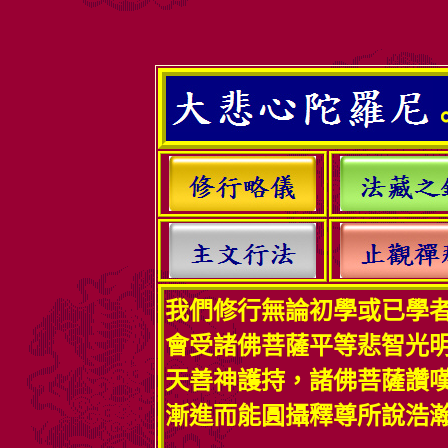
法。圓融禪淨密。平等殊勝法。諸
我們修行無論初學或已學
會受諸佛菩薩平等悲智光
天善神護持，諸佛菩薩讚
漸進而能圓攝釋尊所說浩