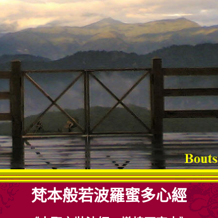
梵本般若波羅蜜多心經