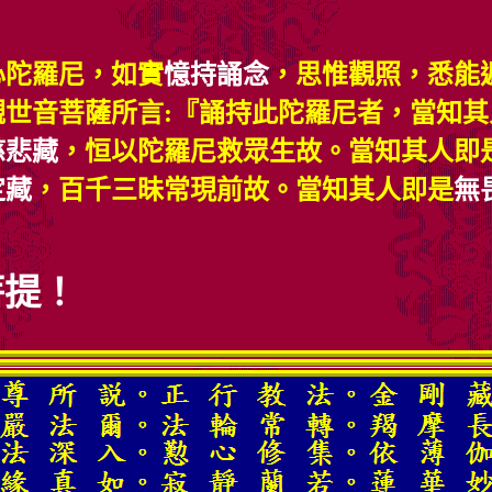
心陀羅尼，如實
憶持誦念
，思惟觀照，悉能
世音菩薩所言:『誦持此陀羅尼者，當知其
慈悲藏
，恒以陀羅尼救眾生故。當知其人即
定藏
，百千三昧常現前故。當知其人即是
無
！