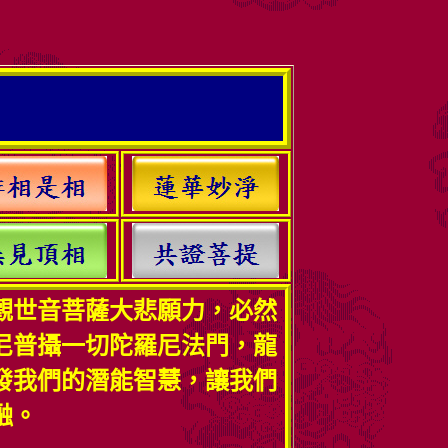
觀世音菩薩大悲願力，必然
尼普攝一切陀羅尼法門，龍
發我們的潛能智慧，讓我們
融。