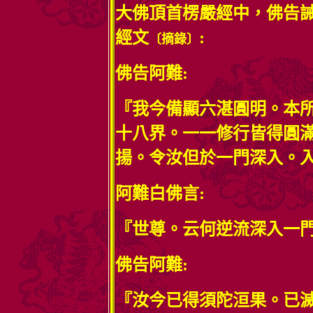
大佛頂首楞嚴經中，佛告
經文
:
〔摘錄〕
佛告阿難:
『我今備顯六湛圓明。本
十八界。一一修行皆得圓
揚。令汝但於一門深入。
阿難白佛言:
『世尊。云何逆流深入一
佛告阿難:
『汝今已得須陀洹果。已