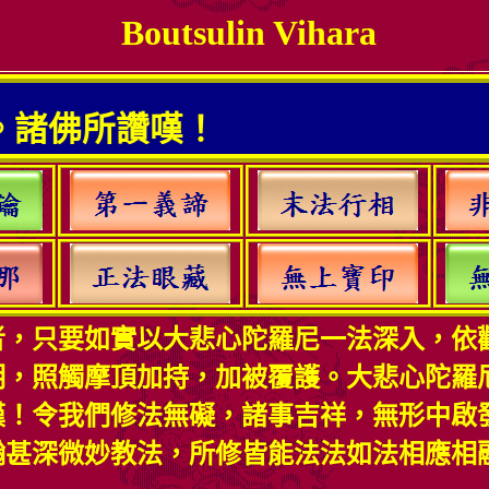
Boutsulin Vihara
佛所讚嘆！
者，只要如實以大悲心陀羅尼一法深入，依
明，照觸摩頂加持，加被覆護。大悲心陀羅
嘆！令我們修法無礙，諸事吉祥，無形中啟
瀚甚深微妙教法，所修皆能法法如法相應相