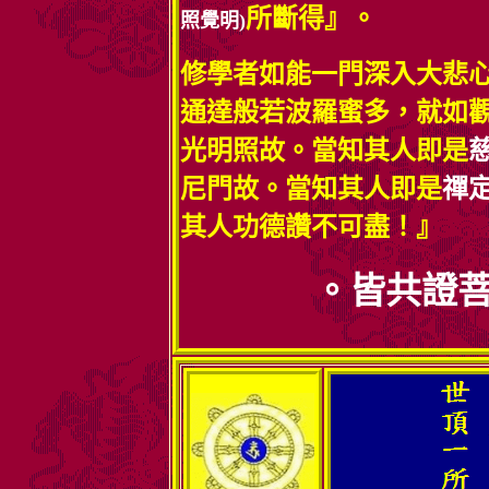
所斷得』。
照覺明)
修學者如能一門深入大悲
通達般若波羅蜜多，就如觀
光明照故。當知其人即是
尼門故。當知其人即是
禪
其人功德讚不可盡！』
供養。普願諸有情。皆共證菩提