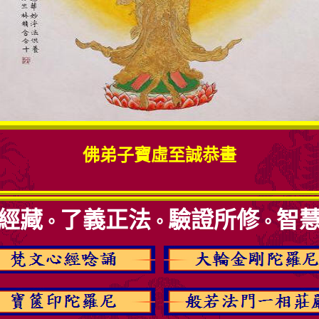
佛弟子寶虛至誠恭畫
經藏
了義正法
驗證所修
智
。
。
。