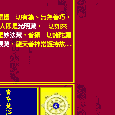
遍攝一切有為、無為善巧，
人即是
光明藏
，一切如來
是
妙法藏
，普攝一切諸陀羅
畏藏
，龍天善神常護持故.....