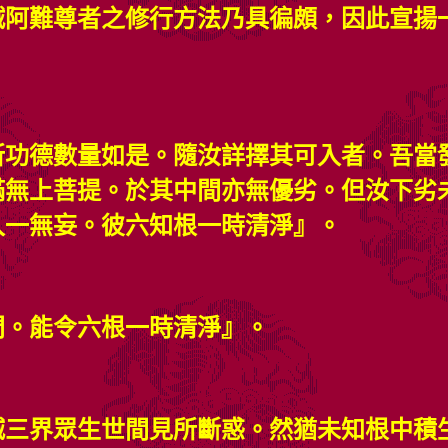
誡阿難尊者之修行方法乃具徧頗，因此宣揚
所功德數量如是。隨汝詳擇其可入者。吾當
滿無上菩提。於其中間亦無優劣。但汝下劣
入一無妄。彼六知根一時清淨』。
門。能令六根一時清淨』。
滅三界眾生世間見所斷惑。然猶未知根中積