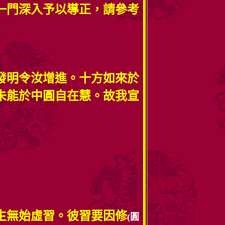
一門深入予以導正，請參考
發明令汝增進。十方如來於
未能於中圓自在慧。故我宣
生無始虛習。彼習要因修
(圓